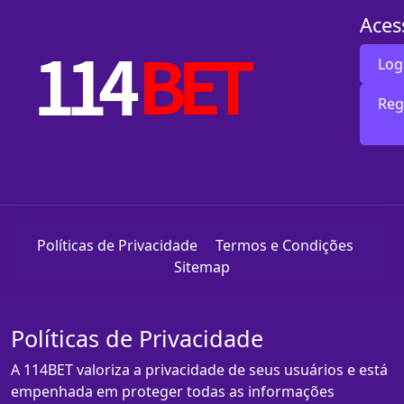
Aces
Log
Reg
Políticas de Privacidade
Termos e Condições
Sitemap
Políticas de Privacidade
A 114BET valoriza a privacidade de seus usuários e está
empenhada em proteger todas as informações