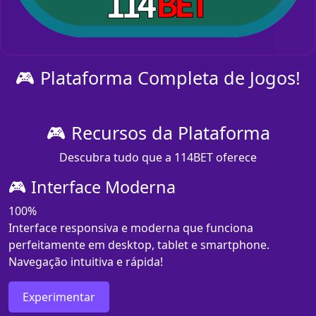
🎮 Plataforma Completa de Jogos!
🎮 Recursos da Plataforma
Descubra tudo que a 114BET oferece
🎮 Interface Moderna
100%
Interface responsiva e moderna que funciona
perfeitamente em desktop, tablet e smartphone.
Navegação intuitiva e rápida!
Experimentar