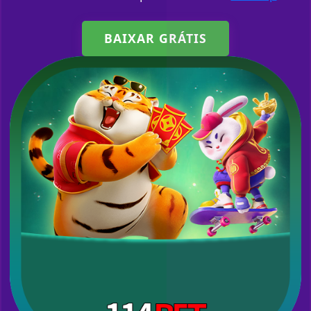
BAIXAR GRÁTIS