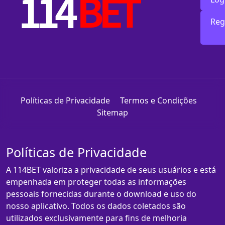
Reg
Políticas de Privacidade
Termos e Condições
Sitemap
Políticas de Privacidade
A 114BET valoriza a privacidade de seus usuários e está
empenhada em proteger todas as informações
pessoais fornecidas durante o download e uso do
nosso aplicativo. Todos os dados coletados são
utilizados exclusivamente para fins de melhoria