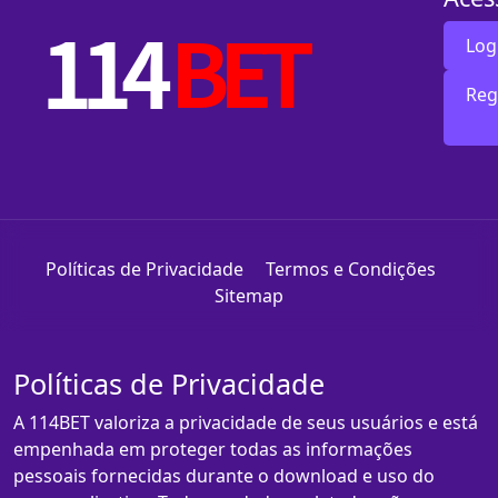
Log
Reg
Políticas de Privacidade
Termos e Condições
Sitemap
Políticas de Privacidade
A 114BET valoriza a privacidade de seus usuários e está
empenhada em proteger todas as informações
pessoais fornecidas durante o download e uso do