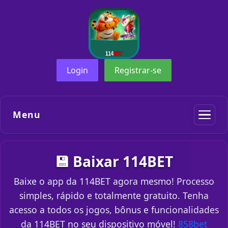
Login
Registrar-se
Menu
💾 Baixar 114BET
Baixe o app da 114BET agora mesmo! Processo
simples, rápido e totalmente gratuito. Tenha
acesso a todos os jogos, bônus e funcionalidades
da 114BET no seu dispositivo móvel!
858bet