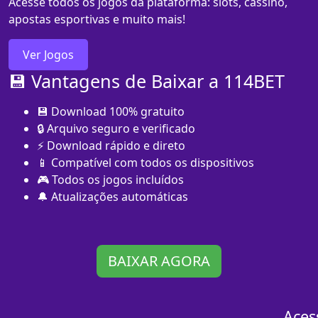
Acesse todos os jogos da plataforma: slots, cassino,
apostas esportivas e muito mais!
Ver Jogos
💾 Vantagens de Baixar a 114BET
💾 Download 100% gratuito
🔒 Arquivo seguro e verificado
⚡ Download rápido e direto
📱 Compatível com todos os dispositivos
🎮 Todos os jogos incluídos
🔔 Atualizações automáticas
BAIXAR AGORA
Aces