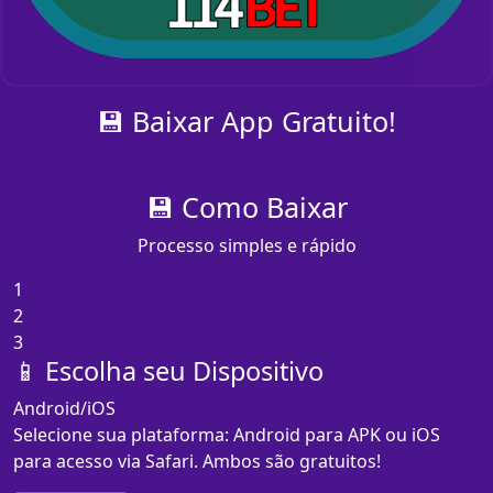
💾 Baixar App Gratuito!
💾 Como Baixar
Processo simples e rápido
1
2
3
📱 Escolha seu Dispositivo
Android/iOS
Selecione sua plataforma: Android para APK ou iOS
para acesso via Safari. Ambos são gratuitos!