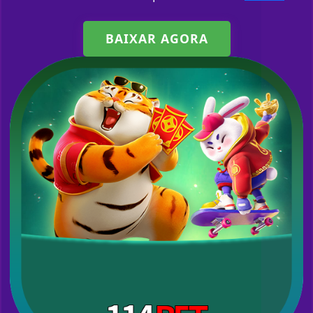
BAIXAR AGORA