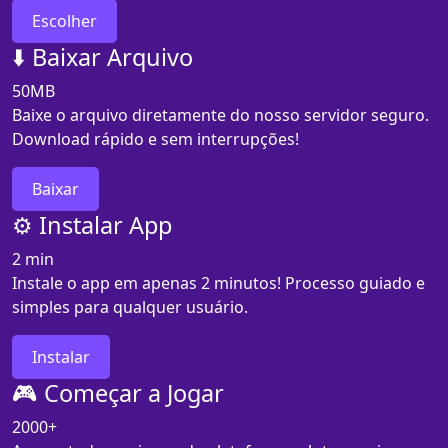
Escolher
⬇️ Baixar Arquivo
50MB
Baixe o arquivo diretamente do nosso servidor seguro.
Download rápido e sem interrupções!
Baixar
⚙️ Instalar App
2 min
Instale o app em apenas 2 minutos! Processo guiado e
simples para qualquer usuário.
Instalar
🎮 Começar a Jogar
2000+