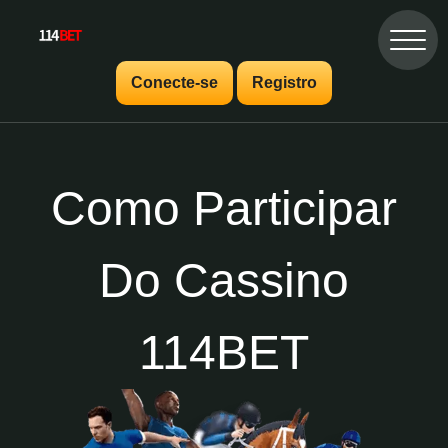
Conecte-se
Registro
Como Participar
Do Cassino
114BET