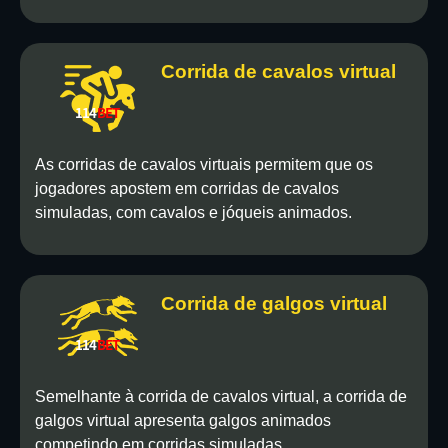
Corrida de cavalos virtual
As corridas de cavalos virtuais permitem que os
jogadores apostem em corridas de cavalos
simuladas, com cavalos e jóqueis animados.
Corrida de galgos virtual
Semelhante à corrida de cavalos virtual, a corrida de
galgos virtual apresenta galgos animados
competindo em corridas simuladas.