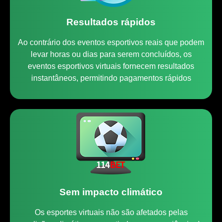
Resultados rápidos
Ao contrário dos eventos esportivos reais que podem
levar horas ou dias para serem concluídos, os
eventos esportivos virtuais fornecem resultados
instantâneos, permitindo pagamentos rápidos
Sem impacto climático
Os esportes virtuais não são afetados pelas