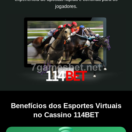
jogadores.
Benefícios dos Esportes Virtuais
no Cassino 114BET