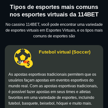
Tipos de esportes mais comuns
nos esportes virtuais da 114BET
No cassino 114BET, você pode encontrar uma variedade
de esportes virtuais em Esportes Virtuais, e os tipos mais
comuns de esportes são
Futebol virtual (Soccer)
As apostas esportivas tradicionais permitem que os
usuários façam apostas em eventos esportivos do
mundo real. Com as apostas esportivas tradicionais,
é possível fazer apostas em seus times e atletas
favoritos em uma variedade de esportes, incluindo
futebol, basquete, beisebol, hóquei e muito mais.