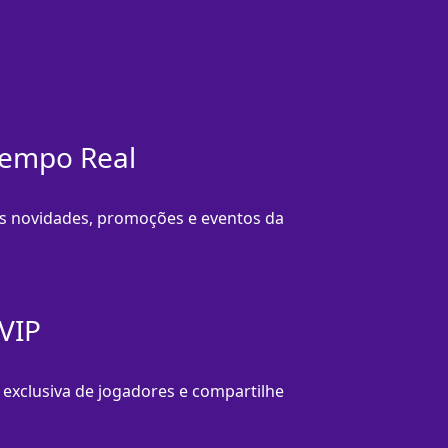
Tempo Real
as novidades, promoções e eventos da
VIP
exclusiva de jogadores e compartilhe