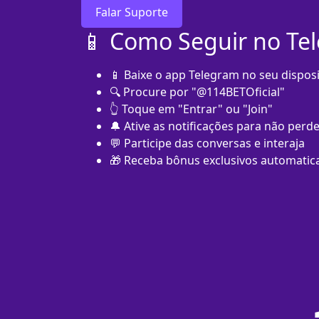
Falar Suporte
📱 Como Seguir no Te
📱 Baixe o app Telegram no seu disposi
🔍 Procure por "@114BETOficial"
👆 Toque em "Entrar" ou "Join"
🔔 Ative as notificações para não perd
💬 Participe das conversas e interaja
🎁 Receba bônus exclusivos automati