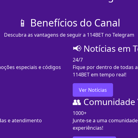
📱 Benefícios do Canal
Descubra as vantagens de seguir a 114BET no Telegram
📢 Notícias em 
24/7
oções especiais e códigos
Fique por dentro de todas 
114BET em tempo real!
Ver Notícias
👥 Comunidade 
1000+
idas e atendimento
Junte-se a uma comunidade 
experiências!